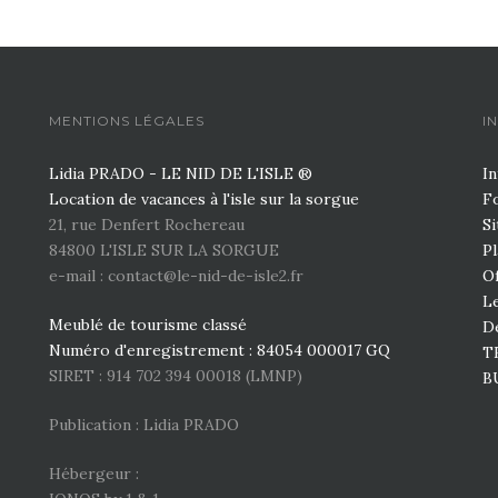
MENTIONS LÉGALES
I
Lidia PRADO - LE NID DE L'ISLE ®
In
Location de vacances à l'isle sur la sorgue
Fo
21, rue Denfert Rochereau
Si
84800 L'ISLE SUR LA SORGUE
Pl
e-mail : contact@le-nid-de-isle2.fr
Of
Le
Meublé de tourisme classé
D
Numéro d'enregistrement : 84054 000017 GQ
T
SIRET : 914 702 394 00018 (LMNP)
B
Publication : Lidia PRADO
Hébergeur :