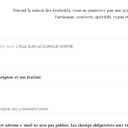
Durant la saison des festivités, vous ne passerez pas une jo
l’artisanat, concerts, apéritifs, repas 
blié dans
,
L'ISLE SUR LA SORGUE
SORTIE
avigation
Avignon et son festival
e
’article
ISSER UN COMMENTAIRE
re adresse e-mail ne sera pas publiée.
Les champs obligatoires sont i